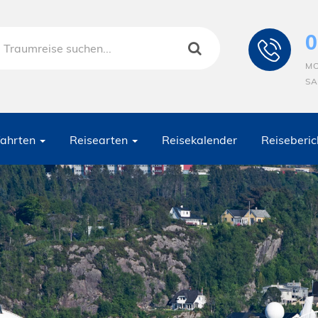
0
MO
SA
fahrten
Reisearten
Reisekalender
Reiseberic