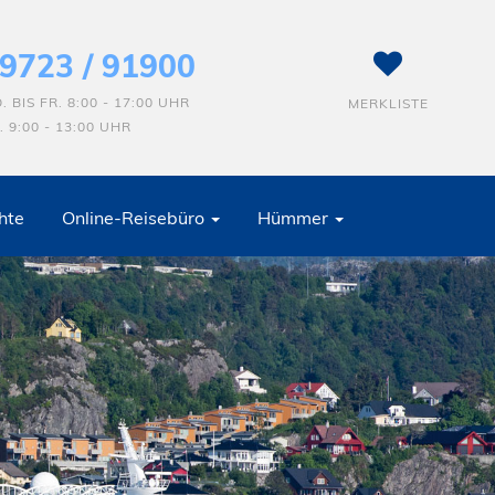
9723 / 91900
. BIS FR. 8:00 - 17:00 UHR
MERKLISTE
. 9:00 - 13:00 UHR
hte
Online-Reisebüro
Hümmer