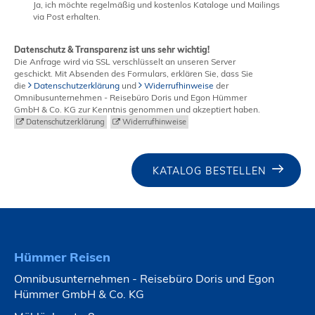
Ja, ich möchte regelmäßig und kostenlos Kataloge und Mailings
via Post erhalten.
Datenschutz & Transparenz ist uns sehr wichtig!
Die Anfrage wird via SSL verschlüsselt an unseren Server
geschickt. Mit Absenden des Formulars, erklären Sie, dass Sie
die
Datenschutzerklärung
und
Widerrufhinweise
der
Omnibusunternehmen - Reisebüro Doris und Egon Hümmer
GmbH & Co. KG zur Kenntnis genommen und akzeptiert haben.
Datenschutzerklärung
Widerrufhinweise
KATALOG BESTELLEN
Hümmer Reisen
Omnibusunternehmen - Reisebüro Doris und Egon
Hümmer GmbH & Co. KG