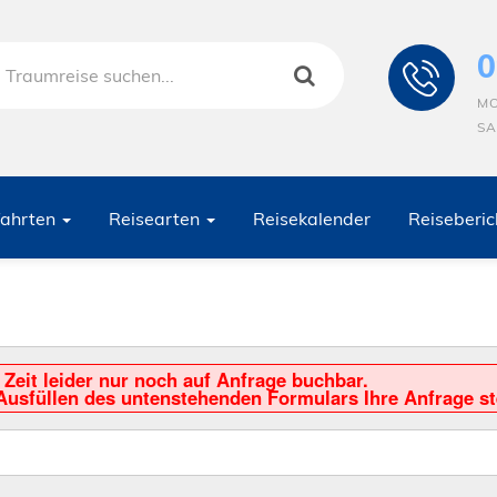
0
MO
SA
fahrten
Reisearten
Reisekalender
Reiseberic