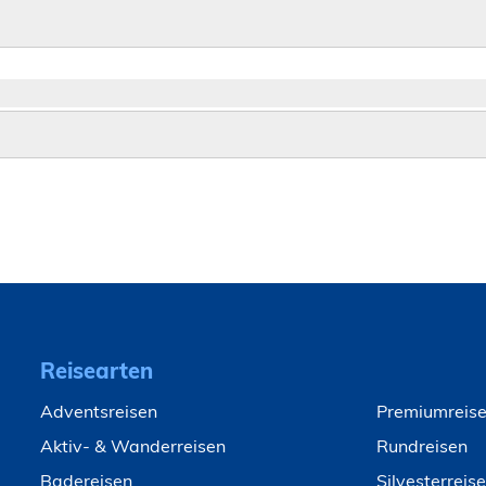
Reisearten
Adventsreisen
Premiumreis
Aktiv- & Wanderreisen
Rundreisen
Badereisen
Silvesterreis