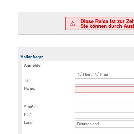
Diese Reise ist zur Ze
Sie können durch Ausf
Mailanfrage:
Anmelder
Herr /
Frau
Titel:
Name:
Straße:
PLZ:
Land: