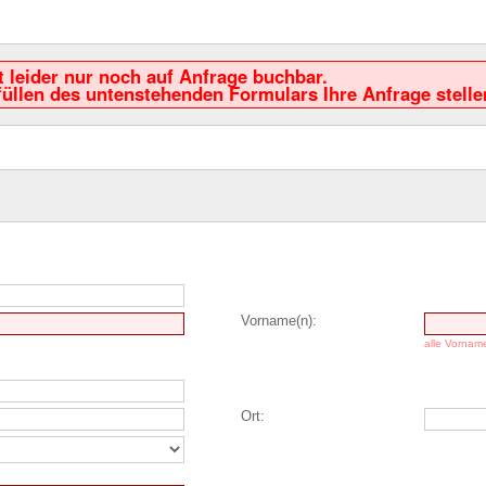
it leider nur noch auf Anfrage buchbar.
üllen des untenstehenden Formulars Ihre Anfrage stelle
Vorname(n):
alle Vornam
Ort: